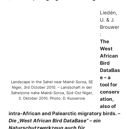
Liedén,
U. & J.
Brouwer
:
The
West
African
Bird
DataBas
e – a
Landscape in the Sahel near Mainé-Soroa, SE
tool for
Niger, 3rd October 2010. – Landschaft in der
conserv
Sahelzone nahe Mainé-Soroa, Süd-Ost Niger,
3. Oktober 2010. Photo: D. Kusserow
ation,
also of
intra-African and Palearctic migratory birds. –
Die „West African Bird DataBase” – ein
Naturschutzwerkzeug auch für