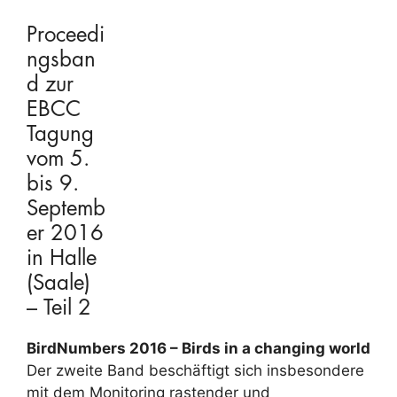
Proceedi
ngsban
d zur
EBCC
Tagung
vom 5.
bis 9.
Septemb
er 2016
in Halle
(Saale)
– Teil 2
BirdNumbers 2016 – Birds in a changing world
Der zweite Band beschäftigt sich insbesondere
mit dem Monitoring rastender und