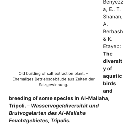
Benyezz
a, E., T.
Shanan,
A.
Berbash
& K.
Etayeb:
The
diversit
y of
Old building of salt extraction plant. –
aquatic
Ehemaliges Betriebsgebäude aus Zeiten der
birds
Salzgewinnung.
and
breeding of some species in Al-Mallaha,
Tripoli. –
Wasservogeldiversität und
Brutvogelarten des Al-Mallaha
Feuchtgebietes, Tripolis.