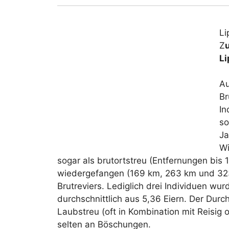
Li
Z
Li
Au
Br
In
so
Ja
Wi
sogar als brutortstreu (Entfernungen bis
wiedergefangen (169 km, 263 km und 323 
Brutreviers. Lediglich drei Individuen wu
durchschnittlich aus 5,36 Eiern. Der Durc
Laubstreu (oft in Kombination mit Reisig 
selten an Böschungen.