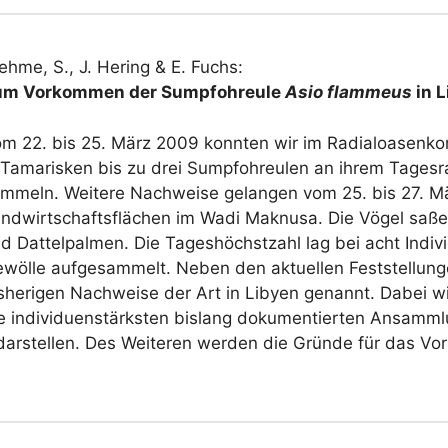
ehme, S., J. Hering & E. Fuchs:
um Vorkommen der Sumpfohreule
Asio flammeus
in L
m 22. bis 25. März 2009 konnten wir im Radialoasenk
 Tamarisken bis zu drei Sumpfohreulen an ihrem Tages
mmeln. Weitere Nachweise gelangen vom 25. bis 27. M
ndwirtschaftsflächen im Wadi Maknusa. Die Vögel saße
d Dattelpalmen. Die Tageshöchstzahl lag bei acht Indiv
wölle aufgesammelt. Neben den aktuellen Feststellunge
sherigen Nachweise der Art in Libyen genannt. Dabei w
e individuenstärksten bislang dokumentierten Ansamm
darstellen. Des Weiteren werden die Gründe für das Vo