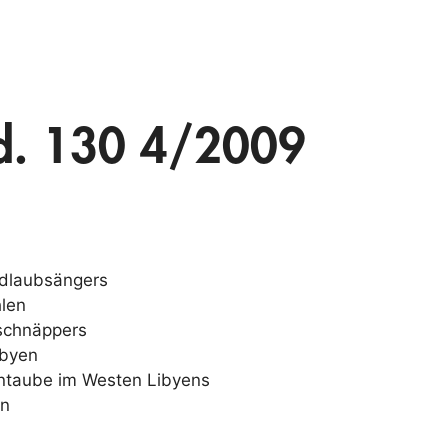
Bd. 130 4/2009
ldlaubsängers
hlen
schnäppers
ibyen
ntaube im Westen Libyens
en