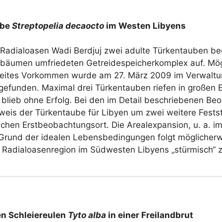
ube
Streptopelia decaocto
im Westen Libyens
adialoasen Wadi Berdjuj zwei adulte Türkentauben beo
tusbäumen umfriedeten Getreidespeicherkomplex auf. Mö
zweites Vorkommen wurde am 27. März 2009 im Verwalt
gefunden. Maximal drei Türkentauben riefen in großen
n blieb ohne Erfolg. Bei den im Detail beschriebenen B
eis der Türkentaube für Libyen um zwei weitere Fests
schen Erstbeobachtungsort. Die Arealexpansion, u. a.
f Grund der idealen Lebensbedingungen folgt möglicher
ie Radialoasenregion im Südwesten Libyens „stürmisch“ 
n Schleiereulen
Tyto alba
in einer Freilandbrut