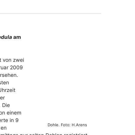
edula
am
t von zwei
ruar 2009
rsehen.
sten
hrzeit
er
. Die
Von einem
rte in 9
Dohle. Foto: H.Arens
den