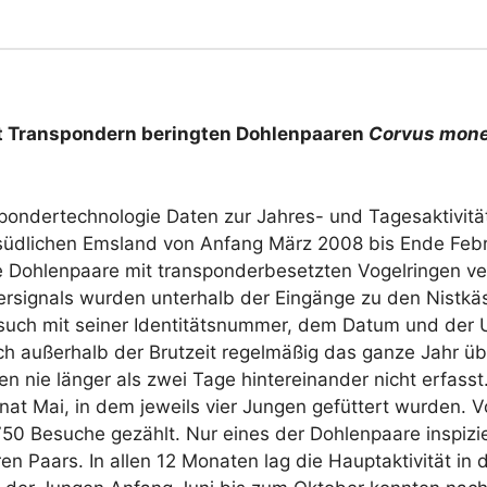
it Transpondern beringten Dohlenpaaren
Corvus mon
nspondertechnologie Daten zur Jahres- und Tagesaktivitä
m südlichen Emsland von Anfang März 2008 bis Ende Feb
 Dohlenpaare mit transponderbesetzten Vogelringen ve
signals wurden unterhalb der Eingänge zu den Nistkä
such mit seiner Identitätsnummer, dem Datum und der U
ch außerhalb der Brutzeit regelmäßig das ganze Jahr üb
en nie länger als zwei Tage hintereinander nicht erfasst
nat Mai, in dem jeweils vier Jungen gefüttert wurden. 
0 Besuche gezählt. Nur eines der Dohlenpaare inspizie
 Paars. In allen 12 Monaten lag die Hauptaktivität in 