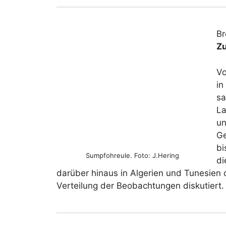
Br
Z
Vo
in
sa
La
un
Ge
bi
Sumpfohreule. Foto: J.Hering
di
darüber hinaus in Algerien und Tunesien 
Verteilung der Beobachtungen diskutiert.