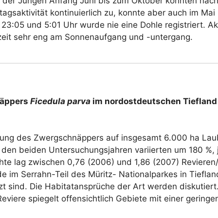
der Jungen Anfang Juni bis zum Oktober konnten nachmi
saktivität kontinuierlich zu, konnte aber auch im Mai 
23:05 und 5:01 Uhr wurde nie eine Dohle registriert. A
utzeit sehr eng am Sonnenaufgang und -untergang.
näppers
Ficedula parva
im nordostdeutschen Tiefland
assung des Zwergschnäppers auf insgesamt 6.000 ha La
 den beiden Untersuchungsjahren variierten um 180 %, j
ichte lag zwischen 0,76 (2006) und 1,86 (2007) Revieren
 im Serrahn-Teil des Müritz- Nationalparkes in Tieflan
zt sind. Die Habitatansprüche der Art werden diskutiert.
eviere spiegelt offensichtlich Gebiete mit einer geringe