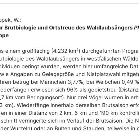
ppek, W.:
ur Brutbiologie und Ortstreue des Waldlaubsängers
P
ppe
s einem großflächig (4.232 km²) durchgeführten Progra
utbiologie des Waldlaubsängers in westfälischen Wälde
dividuen beringt wurden, werden hier umfangreiche Da
wie Angaben zu Gelegegröße und Nistplatzwahl mitgetei
hren betrug bei Männchen 3,77%, bei Weibchen 0,49 %
ederfängen erwiesen sich 96% als gebietstreu (Distan
 1,7 km vom Beringungsort). Nur drei Vögel wurden in e
km). Wiederfänge innerhalb derselben Brutsaison erfo
rden in einer Distanz von 2 km, 6 km und 190 km kontrol
hschnitt verringerte sich im Verlauf der Brutsaison. Die
oder Wurzeln) oder an Bulten und Stauden, teilweise in 