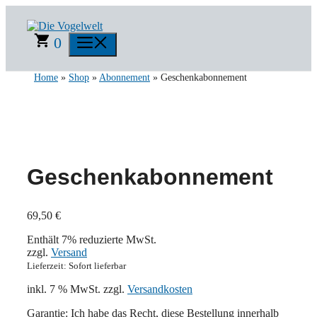
Zum
Inhalt
springen
0
Menü
Home
»
Shop
»
Abonnement
» Geschenkabonnement
Geschenkabonnement
69,50
€
Enthält 7% reduzierte MwSt.
zzgl.
Versand
Lieferzeit: Sofort lieferbar
inkl. 7 % MwSt.
zzgl.
Versandkosten
Garantie: Ich habe das Recht, diese Bestellung innerhalb