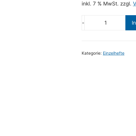
inkl. 7 % MwSt.
zzgl.
V
I
Die
Vogelwelt
Jahrgang
141
Kategorie:
Einzelhefte
Heft
1
Menge