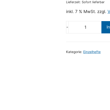
Lieferzeit: Sofort lieferbar
inkl. 7 % MwSt.
zzgl.
V
I
Die
Vogelwelt
Bd.
129
Kategorie:
Einzelhefte
4/2008
Menge