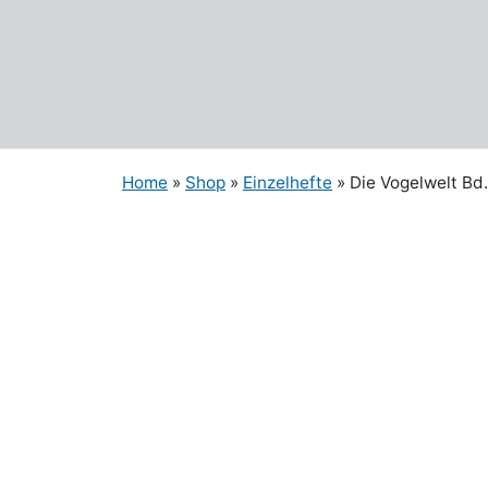
Zum
Inhalt
springen
Home
»
Shop
»
Einzelhefte
» Die Vogelwelt Bd