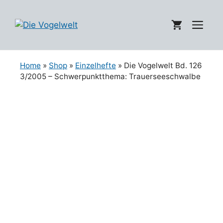
Zum
Inhalt
Me
springen
Home
»
Shop
»
Einzelhefte
» Die Vogelwelt Bd. 126
3/2005 – Schwerpunktthema: Trauerseeschwalbe