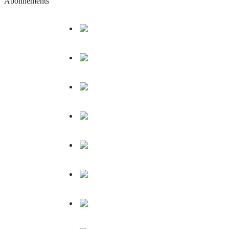
Abonnements