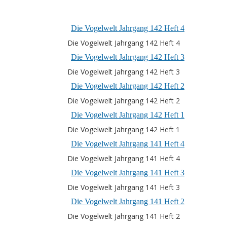
Die Vogelwelt Jahrgang 142 Heft 4
Die Vogelwelt Jahrgang 142 Heft 3
Die Vogelwelt Jahrgang 142 Heft 2
Die Vogelwelt Jahrgang 142 Heft 1
Die Vogelwelt Jahrgang 141 Heft 4
Die Vogelwelt Jahrgang 141 Heft 3
Die Vogelwelt Jahrgang 141 Heft 2