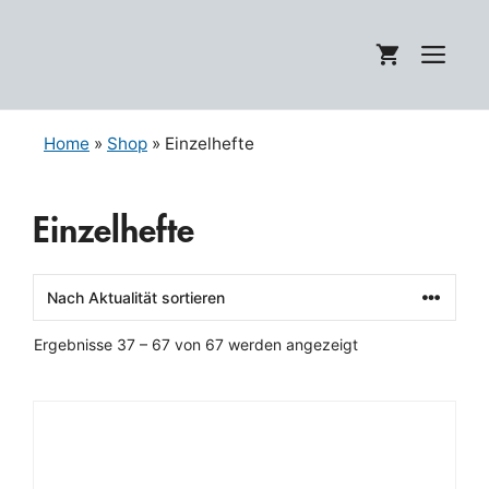
Zum
Inhalt
Me
springen
Home
»
Shop
» Einzelhefte
Einzelhefte
Nach
Ergebnisse 37 – 67 von 67 werden angezeigt
Aktualität
sortiert